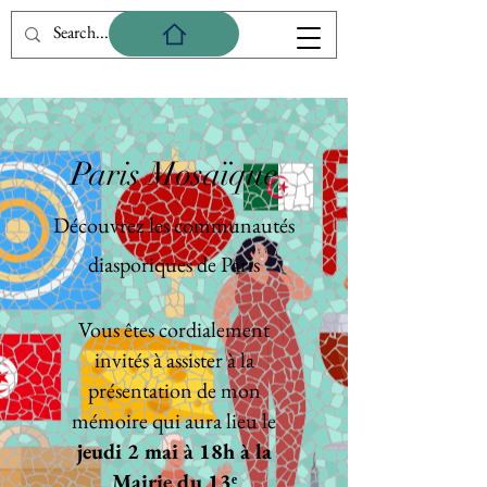
Paris Mosaïque
Découvrez les communautés
diasporiques de Paris
Vous êtes cordialement
invités à assister à la
présentation de mon
mémoire qui aura lieu le
jeudi 2 mai à 18h à la
Mairie du 13ᵉ