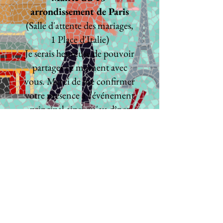
arrondissement de Paris
(Salle d'attente des mariages,
1 Place d'Italie)
Je serais heureuse de pouvoir
partager ce moment avec
vous. Merci de me confirmer
votre présence à l'événement
principal ainsi qu'au dîner
qui suivra.
Cette invitation vous sera
demandée à l'entrée du site.
N'oubliez pas de vous en munir !
© 2025 Cheryl Zhang