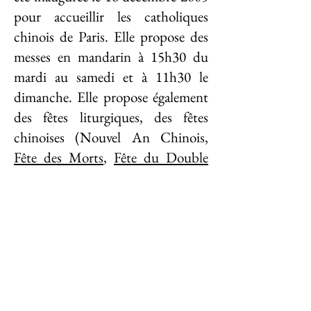
pour accueillir les catholiques
chinois de Paris. Elle propose des
messes en mandarin à 15h30 du
mardi au samedi et à 11h30 le
dimanche. Elle propose également
des fêtes liturgiques, des fêtes
chinoises (Nouvel An Chinois,
Fête des Morts
,
Fête du Double
Cinq
,
Fête de la Mi-Automne
,
Fête
du Double Neuf
), et des fêtes
spéciales comme la Fête Patronale
de Notre-Dame de Chine et la
Journée Mondiale de Prière pour la
Chine.